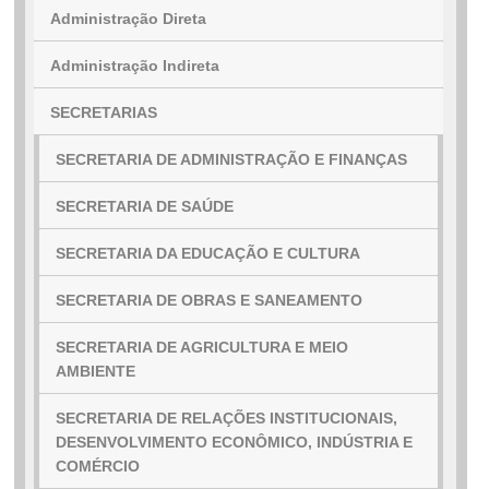
Administração Direta
Administração Indireta
...Ou se preferir
SECRETARIAS
Ligue para nós
SECRETARIA DE ADMINISTRAÇÃO E FINANÇAS
(77) 3455-1412
SECRETARIA DE SAÚDE
E-mail
SECRETARIA DA EDUCAÇÃO E CULTURA
Ou seja atendido presencialmente
SECRETARIA DE OBRAS E SANEAMENTO
Segunda a sexta-feira, das 07h ás 13h.
SECRETARIA DE AGRICULTURA E MEIO
AMBIENTE
Rua Rui Barbosa, 26 - Centro - Caculé - Ba
Outros meios de contato
SECRETARIA DE RELAÇÕES INSTITUCIONAIS,
DESENVOLVIMENTO ECONÔMICO, INDÚSTRIA E
COMÉRCIO
e-SIC