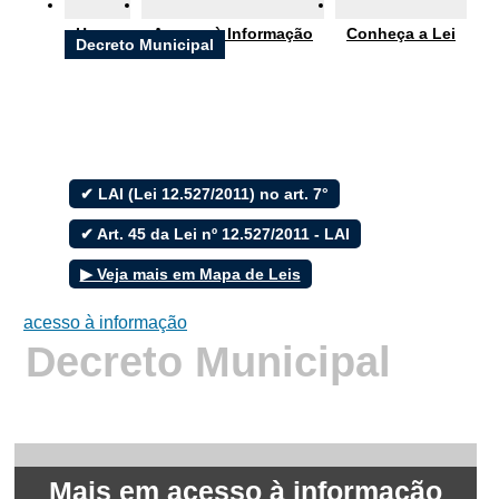
Ouvidoria
Home
Acesso à Informação
Conheça a Lei
e-SIC
Decreto Municipal
Filtrar por todos
✔ LAI (Lei 12.527/2011) no art. 7°
Acesso à Informação
✔ Art. 45 da Lei nº 12.527/2011 - LAI
Cidadão
Empresas
▶ Veja mais em Mapa de Leis
Fotos
Notícias
acesso à informação
Secretarias
Decreto Municipal
Servidor
Transparência
Turistas
Videos
Áudios
Mais em acesso à informação
Fale conosco