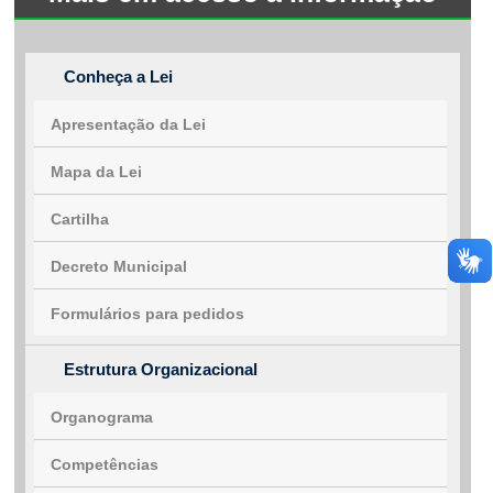
Fale conosco
Conheça a Lei
Nome*
Apresentação da Lei
Telefone 1*
Telefone 2
Mapa da Lei
E-mail*
Cidade/Estado
Cartilha
Assunto*
Decreto Municipal
Formulários para pedidos
Mensagem*
*Campos obrigatórios
Estrutura Organizacional
Ao iniciar um contato, você concorda com a
Política de
privacidade
Organograma
Competências