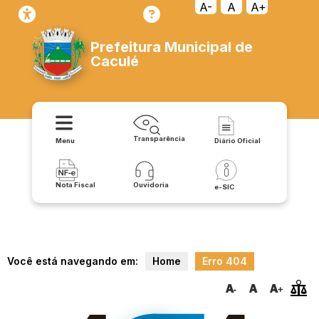
cessoainformacao/sic_servico_de_informacoes_ao_cidadao
A-
A
A+
Prefeitura Municipal de
Caculé
Transparência
Menu
Diário Oficial
Nota Fiscal
Ouvidoria
e-SIC
Você está navegando em:
Home
Erro 404