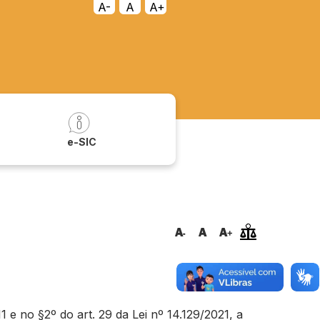
A-
A
A+
a
e-SIC
e no §2º do art. 29 da Lei nº 14.129/2021, a