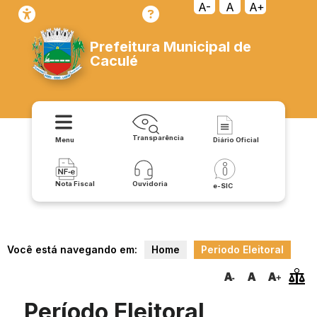
A-
A
A+
Prefeitura Municipal de
Caculé
Transparência
Menu
Diário Oficial
Nota Fiscal
Ouvidoria
e-SIC
Você está navegando em:
Home
Periodo Eleitoral
Período Eleitoral