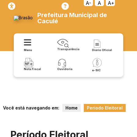
A-
A
A+
Prefeitura Municipal de
Caculé
Transparência
Menu
Diário Oficial
Nota Fiscal
Ouvidoria
e-SIC
Você está navegando em:
Home
Periodo Eleitoral
Período Eleitoral