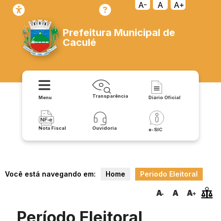
A-
A
A+
Prefeitura Municipal de
Caculé
Transparência
Menu
Diário Oficial
Nota Fiscal
Ouvidoria
e-SIC
Você está navegando em:
Home
Periodo Eleitoral
Período Eleitoral