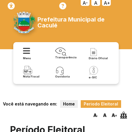
A-
A
A+
Prefeitura Municipal de
Caculé
Transparência
Menu
Diário Oficial
Nota Fiscal
Ouvidoria
e-SIC
Você está navegando em:
Home
Periodo Eleitoral
Período Eleitoral