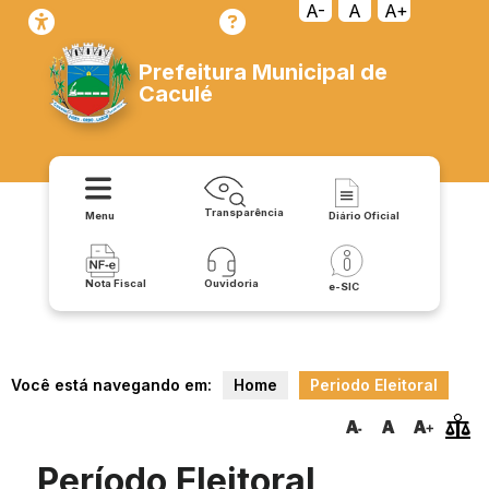
A-
A
A+
Prefeitura Municipal de
Caculé
Transparência
Menu
Diário Oficial
Nota Fiscal
Ouvidoria
e-SIC
Você está navegando em:
Home
Periodo Eleitoral
Período Eleitoral