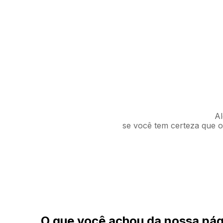
Al
se você tem certeza que o 
O que você achou da nossa pág