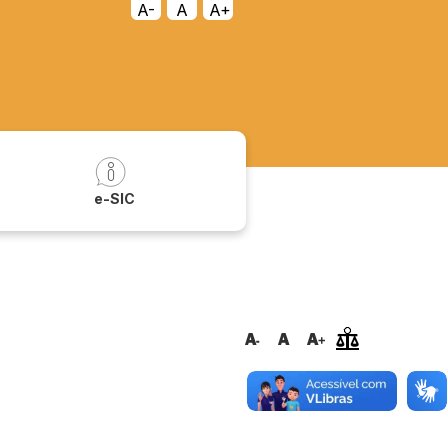
A-
A
A+
a
e-SIC