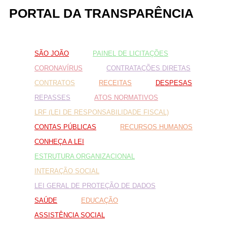
PORTAL DA TRANSPARÊNCIA
Fale conosco
SÃO JOÃO
PAINEL DE LICITAÇÕES
Nome*
Telefone 1*
CORONAVÍRUS
CONTRATAÇÕES DIRETAS
Telefone 2
CONTRATOS
RECEITAS
DESPESAS
E-mail*
Cidade/Estado
REPASSES
ATOS NORMATIVOS
Assunto*
LRF (LEI DE RESPONSABILIDADE FISCAL)
CONTAS PÚBLICAS
RECURSOS HUMANOS
CONHEÇA A LEI
Mensagem*
ESTRUTURA ORGANIZACIONAL
*Campos obrigatórios
INTERAÇÃO SOCIAL
Ao iniciar um contato, você concorda com a
Política de
LEI GERAL DE PROTEÇÃO DE DADOS
privacidade
SAÚDE
EDUCAÇÃO
ASSISTÊNCIA SOCIAL