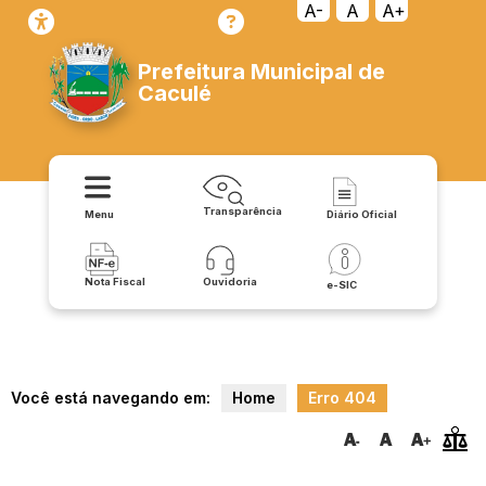
transparencia/coronavirus/publicacoes/decretos
A-
A
A+
Prefeitura Municipal de
Caculé
Transparência
Menu
Diário Oficial
Nota Fiscal
Ouvidoria
e-SIC
Você está navegando em:
Home
Erro 404