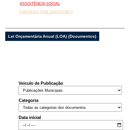
ASSISTÊNCIA SOCIAL
EMENDAS PARLAMENTARES
...Ou se preferir
Ligue para nós
Lei Orçamentária Anual (LOA) (Documentos)
(77) 3455-1412
E-mail
Ou seja atendido presencialmente
Veiculo de Publicação
Segunda a sexta-feira, das 07h ás 13h.
Rua Rui Barbosa, 26 - Centro - Caculé - Ba
Categoria
Outros meios de contato
Data inícial
e-SIC