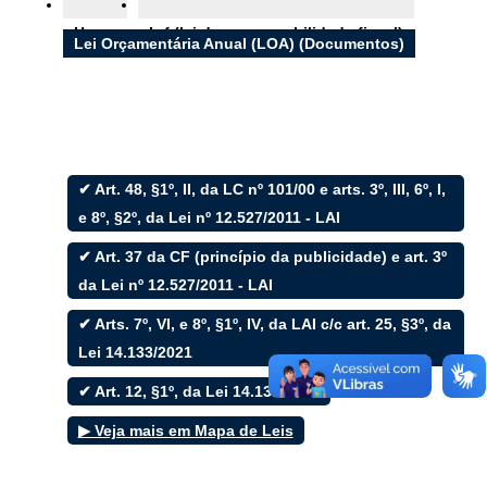
Ouvidoria
Home
Lrf (lei de responsabilidade fiscal)
e-SIC
Lei Orçamentária Anual (LOA) (Documentos)
Filtrar por todos
✔ Art. 48, §1º, II, da LC nº 101/00 e arts. 3º, III, 6º, I,
e 8º, §2º, da Lei nº 12.527/2011 - LAI
Acesso à Informação
Cidadão
✔ Art. 37 da CF (princípio da publicidade) e art. 3º
Empresas
da Lei nº 12.527/2011 - LAI
Fotos
Notícias
✔ Arts. 7º, VI, e 8º, §1º, IV, da LAI c/c art. 25, §3º, da
Secretarias
Servidor
Lei 14.133/2021
Transparência
✔ Art. 12, §1º, da Lei 14.133/2021
Turistas
Videos
▶ Veja mais em Mapa de Leis
Áudios
Fale conosco