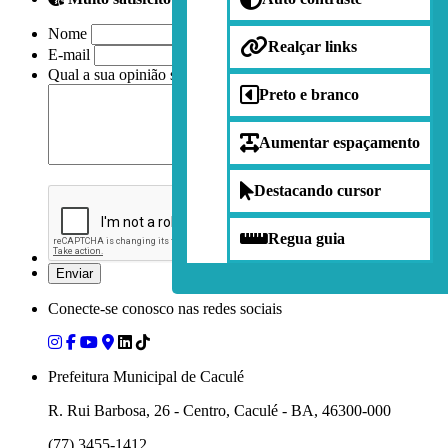
Nome
Realçar links
E-mail
Qual a sua opinião sobre nossa página?
Preto e branco
Aumentar espaçamento
Destacando cursor
Regua guia
Conecte-se conosco nas redes sociais
Prefeitura Municipal de Caculé
R. Rui Barbosa, 26 - Centro, Caculé - BA, 46300-000
(77) 3455-1412