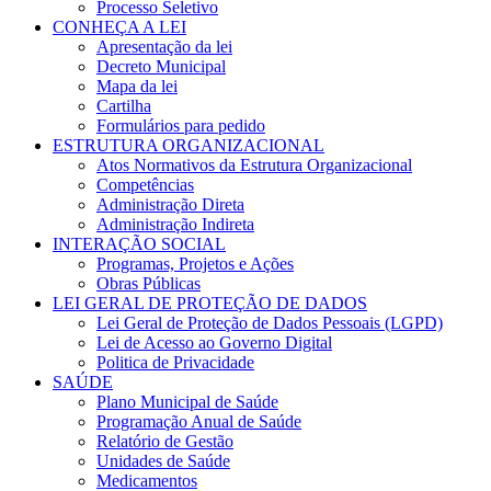
Processo Seletivo
CONHEÇA A LEI
Apresentação da lei
Decreto Municipal
Mapa da lei
Cartilha
Formulários para pedido
ESTRUTURA ORGANIZACIONAL
Atos Normativos da Estrutura Organizacional
Competências
Administração Direta
Administração Indireta
INTERAÇÃO SOCIAL
Programas, Projetos e Ações
Obras Públicas
LEI GERAL DE PROTEÇÃO DE DADOS
Lei Geral de Proteção de Dados Pessoais (LGPD)
Lei de Acesso ao Governo Digital
Politica de Privacidade
SAÚDE
Plano Municipal de Saúde
Programação Anual de Saúde
Relatório de Gestão
Unidades de Saúde
Medicamentos