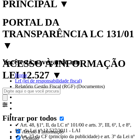
PRINCIPAL
▼
PORTAL DA
TRANSPARÊNCIA LC 131/01
▼
Você está navegando em:
ACESSO À INFORMAÇÃO
LEI 12.527
▼
Home
Lrf (lei de responsabilidade fiscal)
Relatório Gestão Fiscal (RGF) (Documentos)
Filtrar por todos
✔ Art. 48, §1º, II, da LC nº 101/00 e arts. 3º, III, 6º, I, e 8º,
§2º, da Lei nº 12.527/2011 - LAI
Acesso à Informação
✔ Art. 37 da CF (princípio da publicidade) e art. 3º da Lei nº
Cidadão