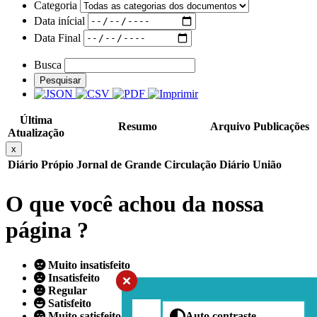
Categoria
Data inícial
Data Final
Busca
Pesquisar
Última
Resumo
Arquivo
Publicações
Atualização
x
Diário Própio
Jornal de Grande Circulação
Diário União
O que você achou da nossa
página ?
Muito insatisfeito
Insatisfeito
Regular
Satisfeito
Muito satisfeito
Auto contraste