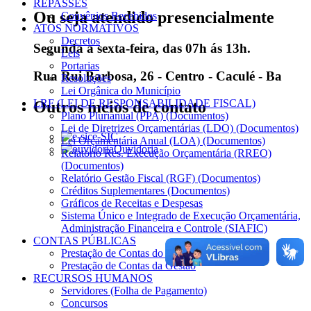
REPASSES
Ou seja atendido presencialmente
Convênios Recebidos
ATOS NORMATIVOS
Decretos
Segunda a sexta-feira, das 07h ás 13h.
Leis
Portarias
Rua Rui Barbosa, 26 - Centro - Caculé - Ba
Resoluções
Lei Orgânica do Município
LRF (LEI DE RESPONSABILIDADE FISCAL)
Outros meios de contato
Plano Plurianual (PPA) (Documentos)
Lei de Diretrizes Orçamentárias (LDO) (Documentos)
e-SIC
Lei Orçamentária Anual (LOA) (Documentos)
Ouvidoria
Relatório Res. Execução Orçamentária (RREO)
(Documentos)
Relatório Gestão Fiscal (RGF) (Documentos)
Créditos Suplementares (Documentos)
Gráficos de Receitas e Despesas
Sistema Único e Integrado de Execução Orçamentária,
Administração Financeira e Controle (SIAFIC)
CONTAS PÚBLICAS
Prestação de Contas do Governo
Prestação de Contas da Gestão
RECURSOS HUMANOS
Servidores (Folha de Pagamento)
Concursos