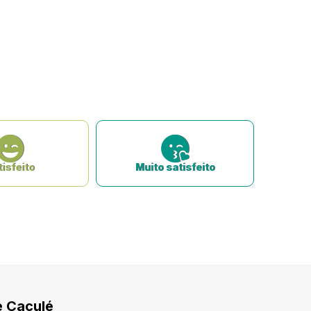
isfeito
Muito satisfeito
e Caculé