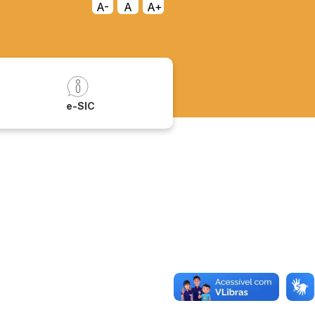
A-
A
A+
a
e-SIC