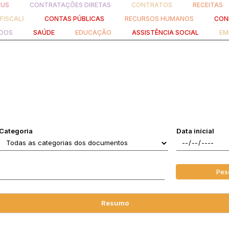
RUS
CONTRATAÇÕES DIRETAS
CONTRATOS
RECEITAS
 FISCAL)
CONTAS PÚBLICAS
RECURSOS HUMANOS
CONH
ADOS
SAÚDE
EDUCAÇÃO
ASSISTÊNCIA SOCIAL
EM
Categoria
Data inícial
Pes
Resumo