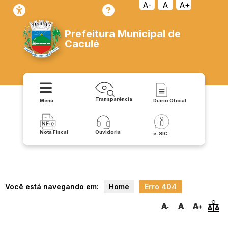
transparencia/receitas/
A-
A
A+
Prefeitura Municipal de
Caculé
Transparência
Menu
Diário Oficial
Nota Fiscal
Ouvidoria
e-SIC
Você está navegando em:
Home
Erro 404