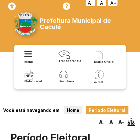
A-
A
A+
Prefeitura Municipal de
Caculé
Transparência
Menu
Diário Oficial
Nota Fiscal
Ouvidoria
e-SIC
Você está navegando em:
Home
Periodo Eleitoral
Período Eleitoral